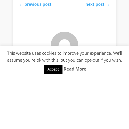
←
previous post
next post
→
This website uses cookies to improve your experience. We'll
assume you're ok with this, but you can opt-out if you wish.
Read More
Accept
About Redaktor Arques
0 komentarzy
Wyślij komentarz