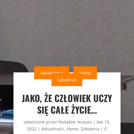
Aktualności
Home
Szkolenia
JAKO, ŻE CZŁOWIEK UCZY
SIĘ CAŁE ŻYCIE…
utworzone przez
Redaktor Arques
|
kwi 15,
2022
|
Aktualności
,
Home
,
Szkolenia
|
0