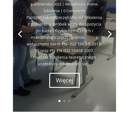
października 2022
|
Aktualności
,
Home
,
Szkolenia
| 0 Comments
Pażdziernik rozpoczęliśmy od szkolenia
z pobieranie próbek wody do spożycia
do badań fizykochemicznych i
mikrobiologicznych zgodnie z
wytycznymi norm PN- ISO 5667-5:2017-
10 oraz PN-EN ISO 19458:2007.
Podczas szkolenia teoretycznego
uczestnicy dowiedzieli się...
Więcej