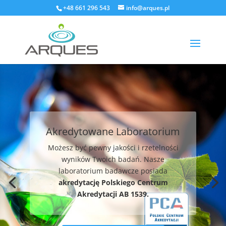
+48 661 296 543
info@arques.pl
Akredytowane Laboratorium
Możesz być pewny jakości i rzetelności
wyników Twoich badań. Nasze
laboratorium badawcze posiada
akredytację Polskiego Centrum
Akredytacji AB 1539.